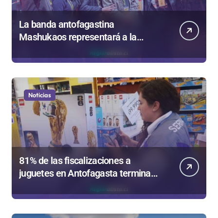
La banda antofagastina
Mashukaos representará a la
región en el Festival Rockódromo
de Valparaíso
Noticias
81% de las fiscalizaciones a
juguetes en Antofagasta termina
en sumarios sanitarios