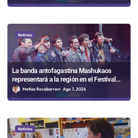
Noticias
La banda antofagastina Mashukaos
representará a la región en el Festival
Rockódromo de Valparaíso
Matias Recabarren
Ago 7, 2026
Noticias