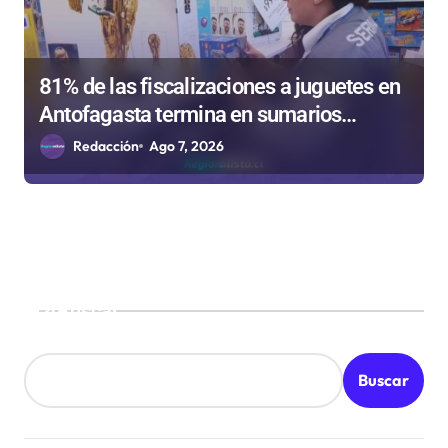
81% de las fiscalizaciones a juguetes en
Antofagasta termina en sumarios
sanitarios
Redacción
Ago 7, 2026
Buscar
Buscar