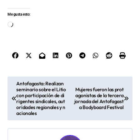
Me gusta esto:
Cargando...
N
Antofagasta: Realizan
seminario sobre el Litio
Mujeres fueron las prot
a
con participación de di
agonistas de la tercera
v
rigentes sindicales, aut
jornada del Antofagast
oridades regionales y n
a Bodyboard Festival
e
acionales
g
a