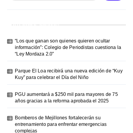
¡Ultimas Noticias!
“Los que ganan son quienes quieren ocultar
información”: Colegio de Periodistas cuestiona la
“Ley Mordaza 2.0”
Parque El Loa recibirá una nueva edición de “Kuy
Kuy” para celebrar el Día del Niño
PGU aumentará a $250 mil para mayores de 75
años gracias a la reforma aprobada el 2025
Bomberos de Mejillones fortalecerán su
entrenamiento para enfrentar emergencias
complejas