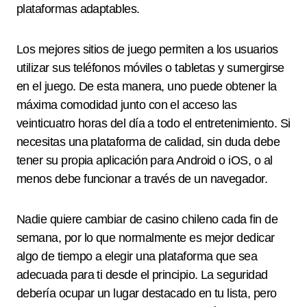
plataformas adaptables.
Los mejores sitios de juego permiten a los usuarios
utilizar sus teléfonos móviles o tabletas y sumergirse
en el juego. De esta manera, uno puede obtener la
máxima comodidad junto con el acceso las
veinticuatro horas del día a todo el entretenimiento. Si
necesitas una plataforma de calidad, sin duda debe
tener su propia aplicación para Android o iOS, o al
menos debe funcionar a través de un navegador.
Nadie quiere cambiar de casino chileno cada fin de
semana, por lo que normalmente es mejor dedicar
algo de tiempo a elegir una plataforma que sea
adecuada para ti desde el principio. La seguridad
debería ocupar un lugar destacado en tu lista, pero