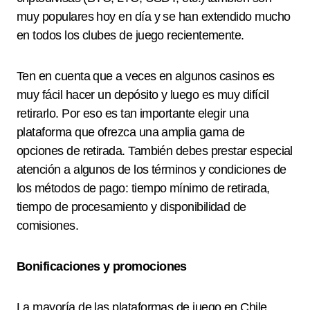
muy populares hoy en día y se han extendido mucho
en todos los clubes de juego recientemente.
Ten en cuenta que a veces en algunos casinos es
muy fácil hacer un depósito y luego es muy difícil
retirarlo. Por eso es tan importante elegir una
plataforma que ofrezca una amplia gama de
opciones de retirada. También debes prestar especial
atención a algunos de los términos y condiciones de
los métodos de pago: tiempo mínimo de retirada,
tiempo de procesamiento y disponibilidad de
comisiones.
Bonificaciones y promociones
La mayoría de las plataformas de juego en Chile