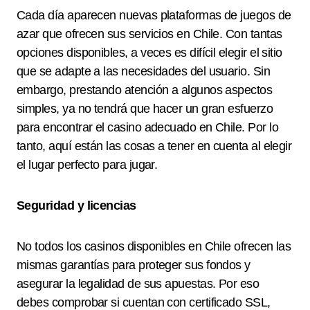
Cada día aparecen nuevas plataformas de juegos de
azar que ofrecen sus servicios en Chile. Con tantas
opciones disponibles, a veces es difícil elegir el sitio
que se adapte a las necesidades del usuario. Sin
embargo, prestando atención a algunos aspectos
simples, ya no tendrá que hacer un gran esfuerzo
para encontrar el casino adecuado en Chile. Por lo
tanto, aquí están las cosas a tener en cuenta al elegir
el lugar perfecto para jugar.
Seguridad y licencias
No todos los casinos disponibles en Chile ofrecen las
mismas garantías para proteger sus fondos y
asegurar la legalidad de sus apuestas. Por eso
debes comprobar si cuentan con certificado SSL,