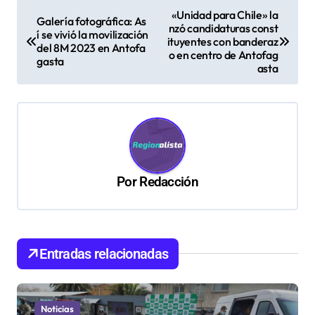
N
«Unidad para Chile» la
Galería fotográfica: As
nzó candidaturas const
a
í se vivió la movilización
ituyentes con banderaz
del 8M 2023 en Antofa
v
o en centro de Antofag
gasta
asta
e
g
a
c
i
Por
Redacción
ó
n
d
Entradas relacionadas
e
e
n
Noticias