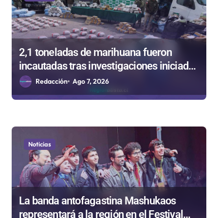
t
r
a
2,1 toneladas de marihuana fueron
d
incautadas tras investigaciones iniciadas
a
en Antofagasta
Redacción
Ago 7, 2026
s
Noticias
La banda antofagastina Mashukaos
representará a la región en el Festival