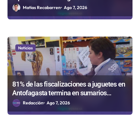
Rockódromo de Valparaíso
Matias Recabarren
Ago 7, 2026
Noticias
81% de las fiscalizaciones a juguetes en
Antofagasta termina en sumarios
sanitarios
Redacción
Ago 7, 2026