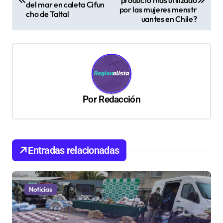
del mar en caleta Cifun
v
por las mujeres menstr
cho de Taltal
uantes en Chile?
e
g
a
c
i
Por
Redacción
ó
n
d
Entradas relacionadas
e
e
n
Noticias
t