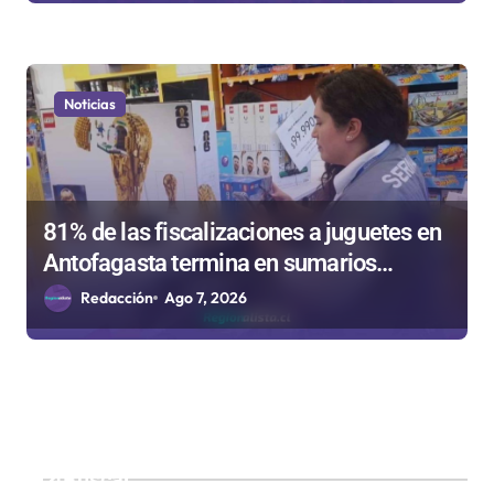
Noticias
81% de las fiscalizaciones a juguetes en
Antofagasta termina en sumarios
sanitarios
Redacción
Ago 7, 2026
Buscar