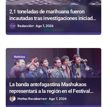
r
a
2,1 toneladas de marihuana fueron
d
incautadas tras investigaciones iniciadas
a
en Antofagasta
Redacción
Ago 7, 2026
s
Noticias
La banda antofagastina Mashukaos
representará a la región en el Festival
Rockódromo de Valparaíso
Matias Recabarren
Ago 7, 2026