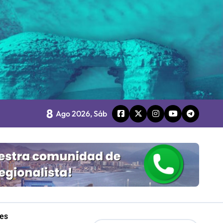
o
8
board
Ago 2026, Sáb
 Gobierno
mpresa 100% estatal
les
les