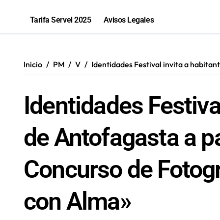
2,1 toneladas de marihuana fueron in
Tarifa Servel 2025
Avisos Legales
Inicio
PM
V
Identidades Festival invita a habita
Identidades Festiva
de Antofagasta a par
Concurso de Fotogr
con Alma»