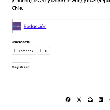
(Canadá), MOST y ASIAA (Taiwán), y KASI (Repúb
Chile.
Redacción
Comparte esto:
Facebook
X
Me gusta esto: