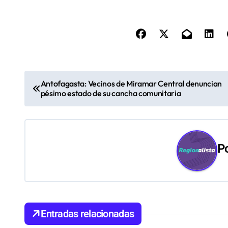
N
Antofagasta: Vecinos de Miramar Central denuncian
pésimo estado de su cancha comunitaria
a
v
e
P
g
a
c
Entradas relacionadas
i