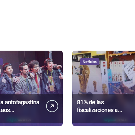
s
Noticias
a antofagastina
81% de las
kaos
fiscalizaciones a
ntará a la región
juguetes en
Antofagasta termina e
romo de
sumarios sanitarios