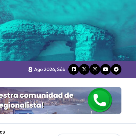
o
8
board
Ago 2026, Sáb
 Gobierno
mpresa 100% estatal
les
les