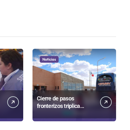
Noticias
Cierre de pasos
fronterizos triplica
autorizaciones para
n
importar carnes por
Paso Jama