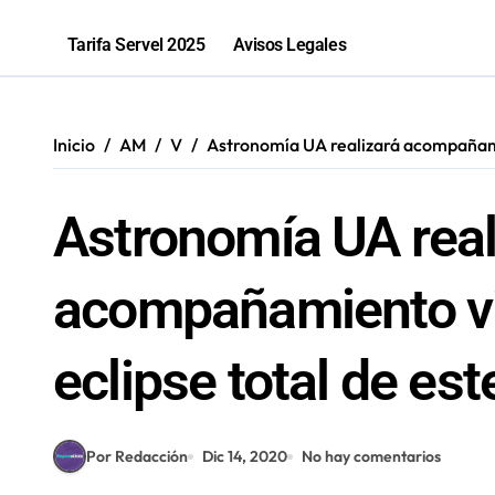
2,1 toneladas de marihuana fueron in
Tarifa Servel 2025
Avisos Legales
Inicio
AM
V
Astronomía UA realizará acompañamien
Astronomía UA real
acompañamiento vir
eclipse total de est
Por Redacción
Dic 14, 2020
No hay comentarios