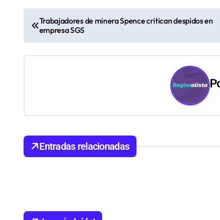
N
Trabajadores de minera Spence critican despidos en
empresa SGS
a
v
e
P
g
a
c
Entradas relacionadas
i
ó
n
d