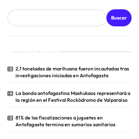
a
d
Buscar
a
s
¡Ultimas Noticias!
2,1 toneladas de marihuana fueron incautadas tras
investigaciones iniciadas en Antofagasta
La banda antofagastina Mashukaos representará a
la región en el Festival Rockódromo de Valparaíso
81% de las fiscalizaciones a juguetes en
Antofagasta termina en sumarios sanitarios