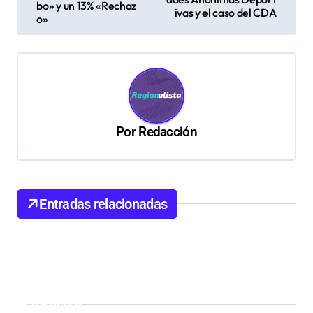
v
bo» y un 13% «Rechaz
ivas y el caso del CDA
o»
e
g
a
c
i
Por
Redacción
ó
n
d
Entradas relacionadas
e
e
n
t
Buscar
r