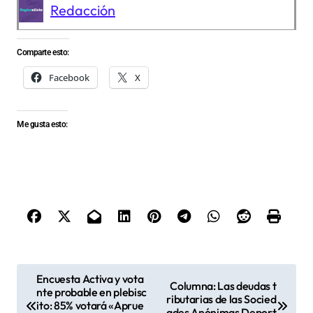
Redacción
Comparte esto:
Facebook
X
Me gusta esto:
N
Encuesta Activa y vota
Columna: Las deudas t
nte probable en plebisc
a
ributarias de las Socied
ito: 85% votará «Aprue
ades Anónimas Deport