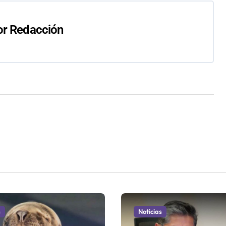
or
Redacción
s
Noticias