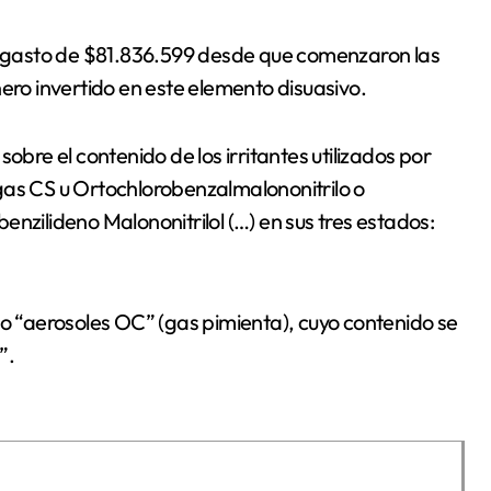
un gasto de $81.836.599 desde que comenzaron las
ero invertido en este elemento disuasivo.
obre el contenido de los irritantes utilizados por
gas CS u Ortochlorobenzalmalononitrilo o
nzilideno Malononitrilol (…) en sus tres estados:
do “aerosoles OC” (gas pimienta), cuyo contenido se
”.