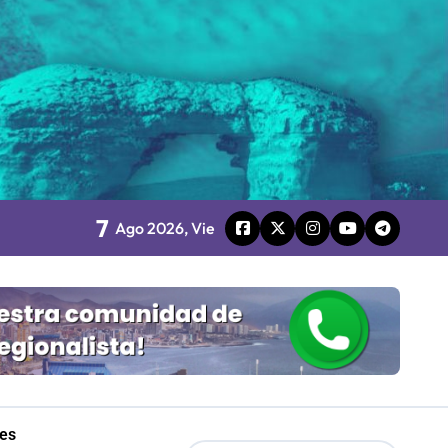
 Gobierno
mpresa 100% estatal
les
7
Ago 2026, Vie
Mordaza 2.0”
les