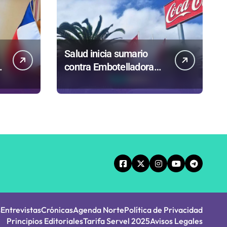
Salud inicia sumario
contra Embotelladora
Andina y prohíbe uso de
caldera por graves
riesgos laborales
s
Entrevistas
Crónicas
Agenda Norte
Política de Privacidad
Principios Editoriales
Tarifa Servel 2025
Avisos Legales