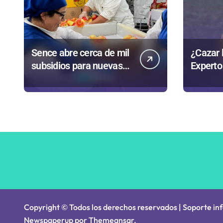
n
t
r
Sence abre cerca de mil
¿Cazar 
a
subsidios para nuevas
Experto
contrataciones en la
transpa
d
Región Antofagasta
ante co
a
medida 
Gobier
s
Copyright © Todos los derechos reservados | Soporte in
Newspaperup
por
Themeansar
.