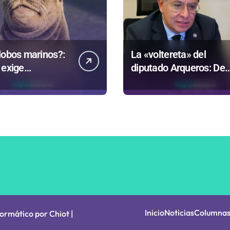
lobos marinos?:
La «voltereta» del
 exige
diputado Arqueros: De
rentar datos
estar de acuerdo con
ntrovertida
privatizar Codelco a
que evalúa el
defender una empresa
no
100% estatal
Inicio
Noticias
Columna
formático por Chiot
|