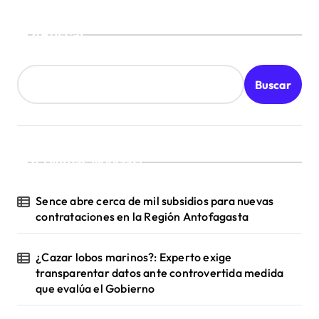
n
t
Buscar
r
a
Buscar
d
a
s
¡Ultimas Noticias!
Sence abre cerca de mil subsidios para nuevas
contrataciones en la Región Antofagasta
¿Cazar lobos marinos?: Experto exige
transparentar datos ante controvertida medida
que evalúa el Gobierno