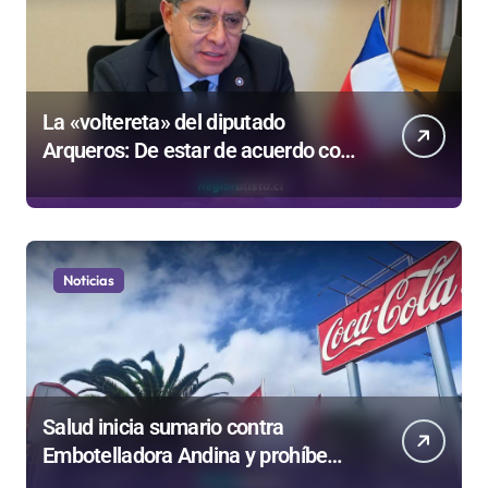
La «voltereta» del diputado
Arqueros: De estar de acuerdo con
privatizar Codelco a defender una
empresa 100% estatal
Noticias
Salud inicia sumario contra
Embotelladora Andina y prohíbe
uso de caldera por graves riesgos