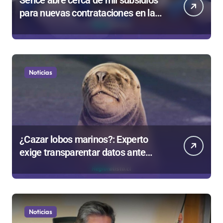
Sence abre cerca de mil subsidios
para nuevas contrataciones en la
Región Antofagasta
Noticias
¿Cazar lobos marinos?: Experto
exige transparentar datos ante
controvertida medida que evalúa el
Gobierno
Noticias