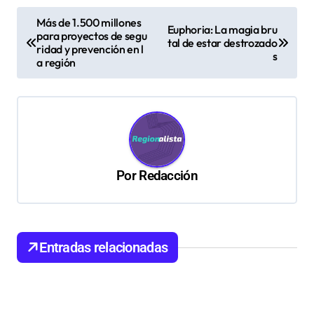
N
Más de 1.500 millones
Euphoria: La magia bru
para proyectos de segu
a
tal de estar destrozado
ridad y prevención en l
s
v
a región
e
g
a
c
Por
Redacción
i
ó
n
d
Entradas relacionadas
e
e