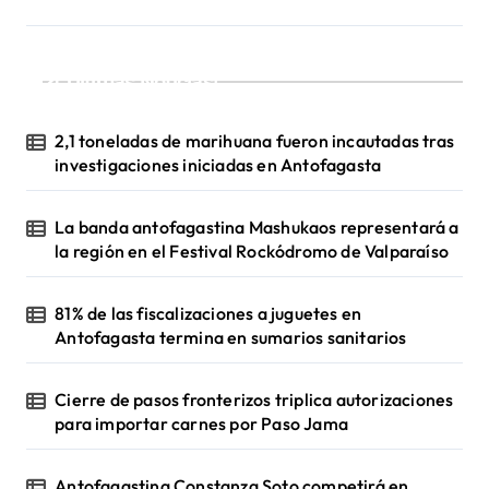
d
a
s
¡Ultimas Noticias!
2,1 toneladas de marihuana fueron incautadas tras
investigaciones iniciadas en Antofagasta
La banda antofagastina Mashukaos representará a
la región en el Festival Rockódromo de Valparaíso
81% de las fiscalizaciones a juguetes en
Antofagasta termina en sumarios sanitarios
Cierre de pasos fronterizos triplica autorizaciones
para importar carnes por Paso Jama
Antofagastina Constanza Soto competirá en