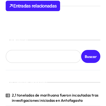
d
Entradas relacionadas
e
e
n
t
Buscar
r
a
d
Buscar
a
s
¡Ultimas Noticias!
2,1 toneladas de marihuana fueron incautadas tras
investigaciones iniciadas en Antofagasta