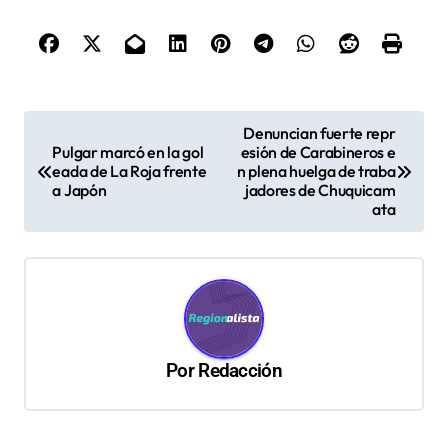
N
Denuncian fuerte repr
Pulgar marcó en la gol
esión de Carabineros e
a
eada de La Roja frente
n plena huelga de traba
v
a Japón
jadores de Chuquicam
ata
e
g
a
c
i
Por
Redacción
ó
n