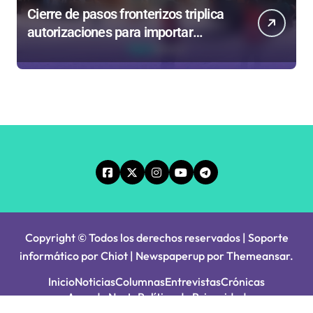
Cierre de pasos fronterizos triplica
autorizaciones para importar
carnes por Paso Jama
Copyright © Todos los derechos reservados | Soporte
informático por Chiot
|
Newspaperup
por
Themeansar
.
Inicio
Noticias
Columnas
Entrevistas
Crónicas
Agenda Norte
Política de Privacidad
Principios Editoriales
Tarifa Servel 2025
Avisos Legales