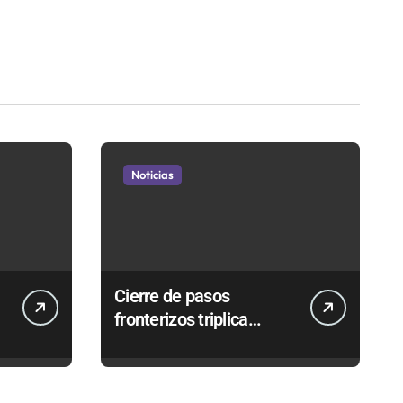
Noticias
Cierre de pasos
fronterizos triplica
autorizaciones para
n
importar carnes por
Paso Jama