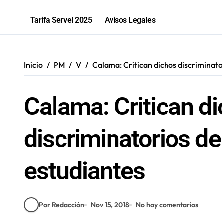
2,1 toneladas de marihuana fueron in
Tarifa Servel 2025
Avisos Legales
Inicio
PM
V
Calama: Critican dichos discriminat
Calama: Critican d
discriminatorios d
estudiantes
Por Redacción
Nov 15, 2018
No hay comentarios