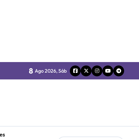
o
8
board
Ago 2026, Sáb
 Gobierno
mpresa 100% estatal
les
les