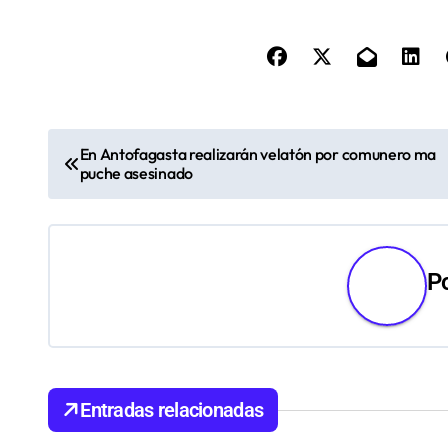
N
En Antofagasta realizarán velatón por comunero ma
puche asesinado
a
v
e
P
g
a
c
Entradas relacionadas
i