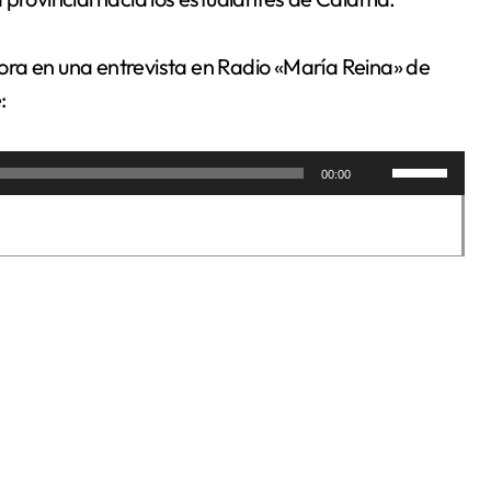
ora en una entrevista en Radio «María Reina» de
:
Utiliza
00:00
las
teclas
de
flecha
arriba/aba
para
aumentar
o
disminuir