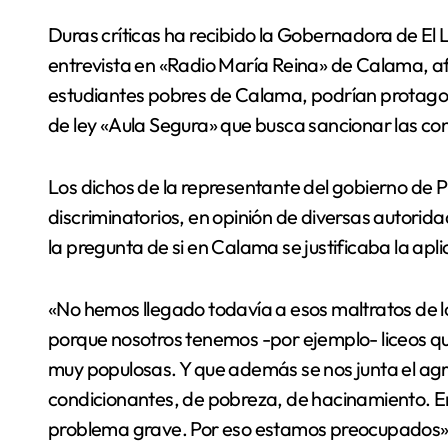
Duras críticas ha recibido la Gobernadora de El Loa, María Bernarda Jopia (RN), quien en una
entrevista en «Radio María Reina» de Calama, a
estudiantes pobres de Calama, podrían protagoni
de ley «Aula Segura» que busca sancionar las con
Los dichos de la representante del gobierno de P
discriminatorios, en opinión de diversas autorid
la pregunta de si en Calama se justificaba la apl
«No hemos llegado todavía a esos maltratos de l
porque nosotros tenemos -por ejemplo- liceos 
muy populosas. Y que además se nos junta el ag
condicionantes, de pobreza, de hacinamiento. Ent
problema grave. Por eso estamos preocupados»,