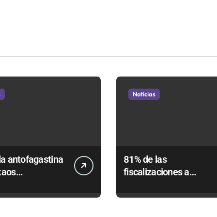
s
Noticias
a antofagastina
81% de las
kaos
fiscalizaciones a
ntará a la región
juguetes en
Antofagasta termina e
romo de
sumarios sanitarios