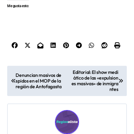
Me gusta esto:
N
Editorial: El show medi
Denuncian masivos de
ático de las «expulsion
a
spidos en el MOP de la
es masivas» de inmigra
región de Antofagasta
v
ntes
e
g
a
c