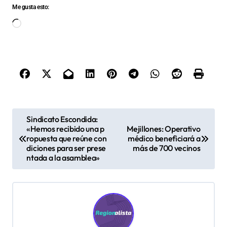
Me gusta esto:
Cargando...
N
Sindicato Escondida:
«Hemos recibido una p
Mejillones: Operativo
a
ropuesta que reúne con
médico beneficiará a
v
diciones para ser prese
más de 700 vecinos
ntada a la asamblea»
e
g
a
c