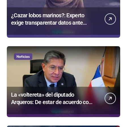
¿Cazar lobos marinos?: Experto
exige transparentar datos ante
controvertida medida que evalúa el
Gobierno
Noticias
La «voltereta» del diputado
Arqueros: De estar de acuerdo con
privatizar Codelco a defender una
empresa 100% estatal