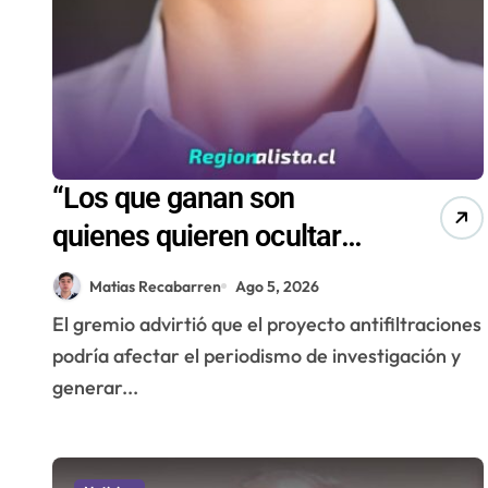
“Los que ganan son
quienes quieren ocultar
información”: Colegio de
Matias Recabarren
Ago 5, 2026
Periodistas cuestiona la
El gremio advirtió que el proyecto antifiltraciones
“Ley Mordaza 2.0”
podría afectar el periodismo de investigación y
generar...