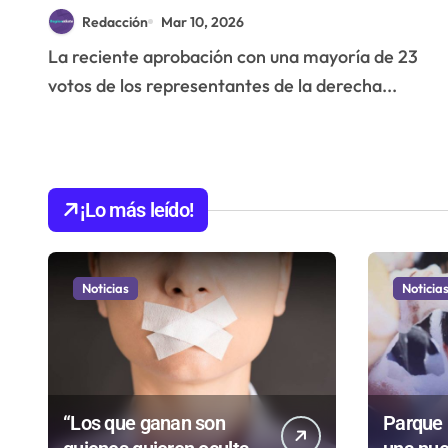
que sacaría de la cárcel a
Redacción
Mar 10, 2026
violadores y asesinos
La reciente aprobación con una mayoría de 23
votos de los representantes de la derecha...
¡Lo más leído!
Noticias
Noticia
“Los que ganan son
Parque 