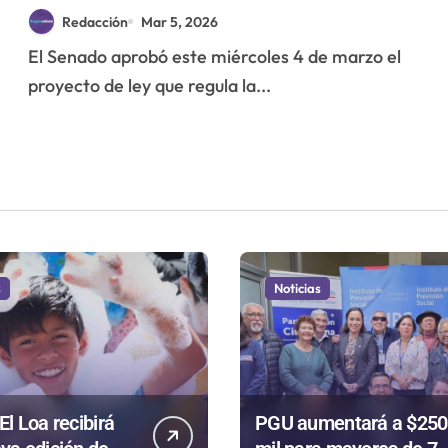
beneficiaría a violadores y
Redacción
Mar 5, 2026
asesinos: Paulina Núñez a
El Senado aprobó este miércoles 4 de marzo el
favor, Velásquez y Araya
proyecto de ley que regula la...
en contra
s
Noticias
El Loa recibirá
PGU aumentará a $250