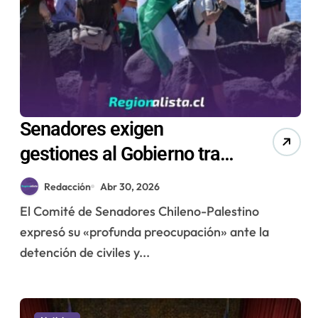
Senadores exigen
gestiones al Gobierno tras
interceptación de flotilla
Redacción
Abr 30, 2026
con chilenos rumbo a Gaza
El Comité de Senadores Chileno-Palestino
expresó su «profunda preocupación» ante la
detención de civiles y...