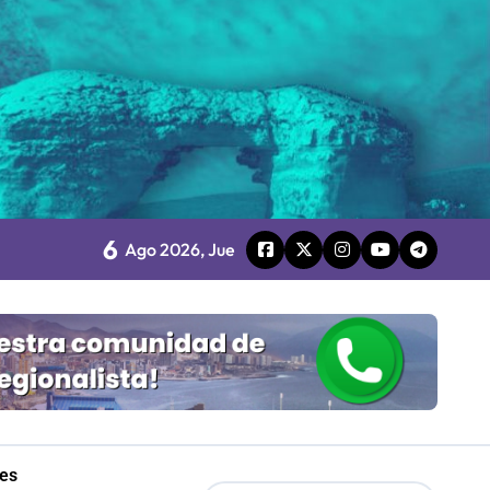
Mordaza 2.0”
6
Ago 2026, Jue
les