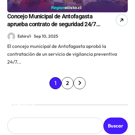
Concejo Municipal de Antofagasta
aprueba contrato de seguridad 24/7
en sector del exvertedero La Chimba
Eshiro1
Sep 10, 2025
El concejo municipal de Antofagasta aprobó la
contratación de un servicio de vigilancia preventiva
24/7...
P
1
2
a
g
Buscar
i
n
Buscar
a