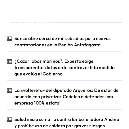
c
i
¡Ultimas Noticias!
ó
n
Sence abre cerca de mil subsidios para nuevas
d
contrataciones en la Región Antofagasta
e
¿Cazar lobos marinos?: Experto exige
e
transparentar datos ante controvertida medida
n
que evalúa el Gobierno
t
La «voltereta» del diputado Arqueros: De estar de
r
acuerdo con privatizar Codelco a defender una
a
empresa 100% estatal
d
a
Salud inicia sumario contra Embotelladora Andina
y prohíbe uso de caldera por graves riesgos