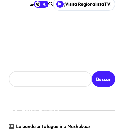
¡Visita RegionalistaTV!
o
Buscar
Buscar
¡Ultimas Noticias!
La banda antofagastina Mashukaos