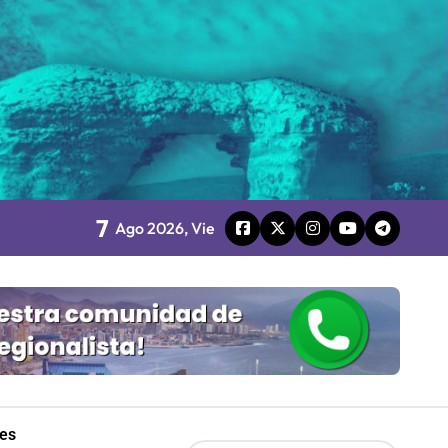
o
7
Ago 2026, Vie
board
 Gobierno
mpresa 100% estatal
les
les