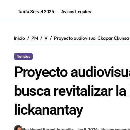
Programa de inclusión beneficia a 
Tarifa Servel 2025
Avisos Legales
La banda antofagastina Mashukaos re
Inicio
PM
V
Proyecto audiovisual Ckapar Ckunsa bu
Noticias
Proyecto audiovis
busca revitalizar la
lickanantay
Por Naomí Bernal Jaramillo
Jun 9, 2026
No hay comenta