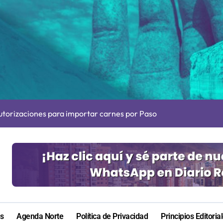
más de 60 personas en San Pedro de Atacama
presentará a la región en el Festival Rockódromo de Valparaís
s en Antofagasta termina en sumarios sanitarios
 autorizaciones para importar carnes por Paso Jama
irá en Maldivas, Portugal y Brasil por el Tour Mundial de Body
ara nuevas contrataciones en la Región Antofagasta
e transparentar datos ante controvertida medida que evalúa el
s: De estar de acuerdo con privatizar Codelco a defender una e
adora Andina y prohíbe uso de caldera por graves riesgos labora
irmado como refuerzo estrella de Unión Española
as
Agenda Norte
Política de Privacidad
Principios Editoria