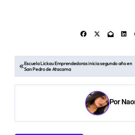
N
Escuela Lickau Emprendedoras inicia segundo año en
San Pedro de Atacama
a
v
e
Por
Naom
g
a