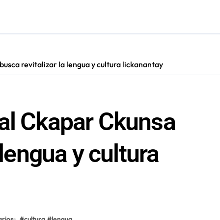
más de 60 personas en San Pedro de Atacama
presentará a la región en el Festival Rockódromo de Valparaís
sca revitalizar la lengua y cultura lickanantay
ual Ckapar Ckunsa
 lengua y cultura
rios
#
cultura
#
lengua