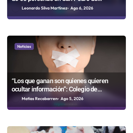
d
Atacama
Leonardo Silva Martínez
Ago 6, 2026
a
s
Noticias
“Los que ganan son quienes quieren
ocultar información”: Colegio de
Periodistas cuestiona la “Ley Mordaza
Matias Recabarren
Ago 5, 2026
2.0”