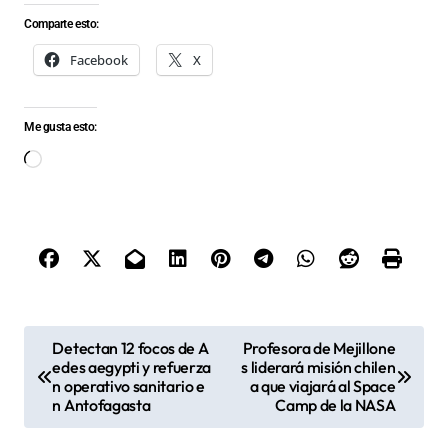
Comparte esto:
Facebook
X
Me gusta esto:
Cargando...
N
Detectan 12 focos de A
Profesora de Mejillone
edes aegypti y refuerza
s liderará misión chilen
a
n operativo sanitario e
a que viajará al Space
v
n Antofagasta
Camp de la NASA
e