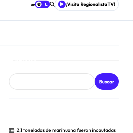
¡Visita RegionalistaTV!
mpresa 100% estatal
les
Buscar
Buscar
¡Ultimas Noticias!
2,1 toneladas de marihuana fueron incautadas