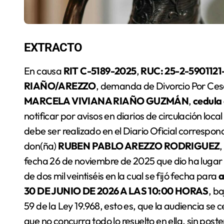
EXTRACTO
En causa
RIT C-5189-2025
,
RUC: 25-2-5901121
RIAÑO/AREZZO
, demanda de Divorcio Por Ces
MARCELA VIVIANA RIAÑO GUZMÁN
,
cedula
notificar por avisos en diarios de circulación loca
debe ser realizado en el Diario Oficial correspon
don(ña)
RUBEN PABLO AREZZO RODRIGUEZ
fecha 26 de noviembre de 2025 que dio ha lugar 
de dos mil veintiséis en la cual se fijó fecha para
a
30 DE JUNIO DE 2026 A LAS 10:00 HORAS
, ba
59 de la Ley 19.968, esto es, que la audiencia se 
que no concurra todo lo resuelto en ella, sin poste