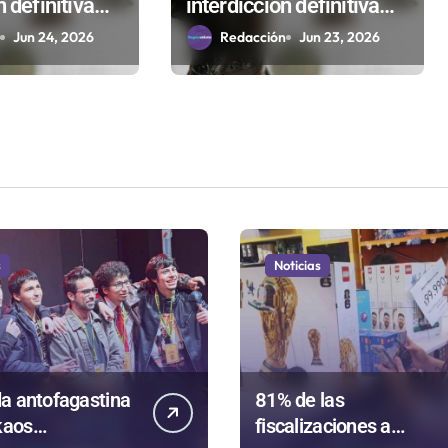
n definitiva
interdicción definitiva
50-2025
causa V-450-2025
n
Jun 24, 2026
Redacción
Jun 23, 2026
s
Noticias
a antofagastina
81% de las
kaos
fiscalizaciones a