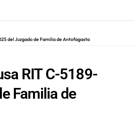
s: De estar de acuerdo con privatizar Codelco a defender una e
adora Andina y prohíbe uso de caldera por graves riesgos labora
irmado como refuerzo estrella de Unión Española
2025 del Juzgado de Familia de Antofagasta
cautadas tras investigaciones iniciadas en Antofagasta
ausa RIT C-5189-
e Familia de