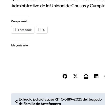
Administrativo de la Unidad de Causas y Cumplim
Comparte esto:
Facebook
X
Me gusta esto:
N
Extracto judicial causa RIT C-5189-2025 del Juzgado
de Familia de Antofagasta