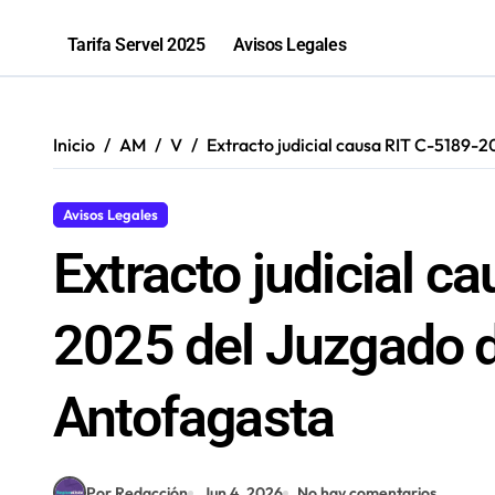
La «voltereta» del diputado Arquero
Tarifa Servel 2025
Avisos Legales
Salud inicia sumario contra Embotell
Antofagastino Ángelo Araos es conf
Inicio
AM
V
Extracto judicial causa RIT C-5189-
2,1 toneladas de marihuana fueron in
Avisos Legales
Extracto judicial c
2025 del Juzgado d
Antofagasta
Por Redacción
Jun 4, 2026
No hay comentarios