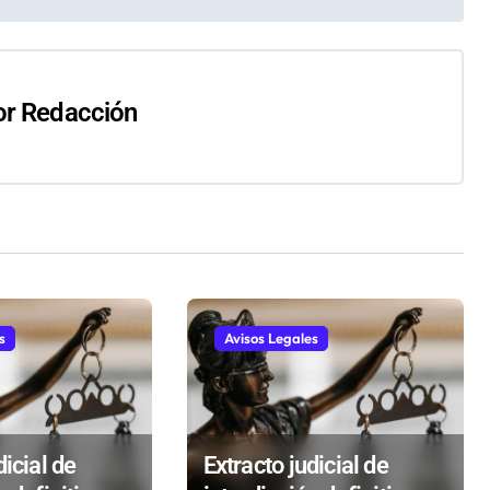
or
Redacción
s
Avisos Legales
dicial de
Extracto judicial de