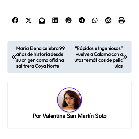
N
María Elena celebra 99
“Rápidos e Ingeniosos”
años de historia desde
vuelve a Calama con a
a
su origen como oficina
utos temáticos de pelíc
v
salitrera Coya Norte
ulas
e
g
a
c
Por
Valentina San Martín Soto
i
ó
n