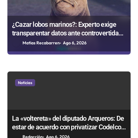
¿Cazar lobos marinos?: Experto exige
transparentar datos ante controvertida
medida que evalúa el Gobierno
Matias Recabarren
Ago 6, 2026
Noticias
La «voltereta» del diputado Arqueros: De
estar de acuerdo con privatizar Codelco a
defender una empresa 100% estatal
Redacción
Ago 6, 2026