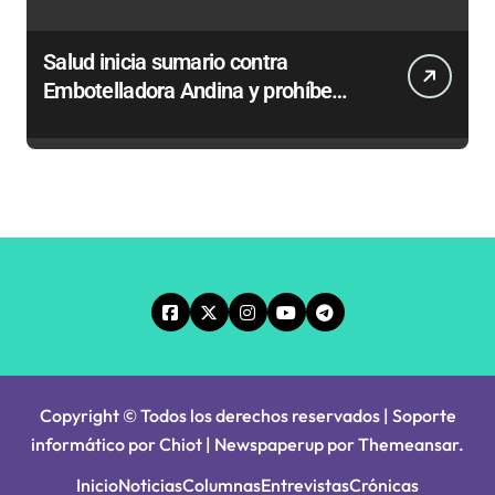
Salud inicia sumario contra
Embotelladora Andina y prohíbe
uso de caldera por graves riesgos
laborales
Copyright © Todos los derechos reservados | Soporte
informático por Chiot
|
Newspaperup
por
Themeansar
.
Inicio
Noticias
Columnas
Entrevistas
Crónicas