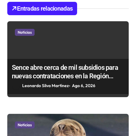
d
Entradas relacionadas
e
e
Noticias
n
t
r
Sence abre cerca de mil subsidios para
a
nuevas contrataciones en la Región
d
Antofagasta
Leonardo Silva Martínez
Ago 6, 2026
a
s
Noticias