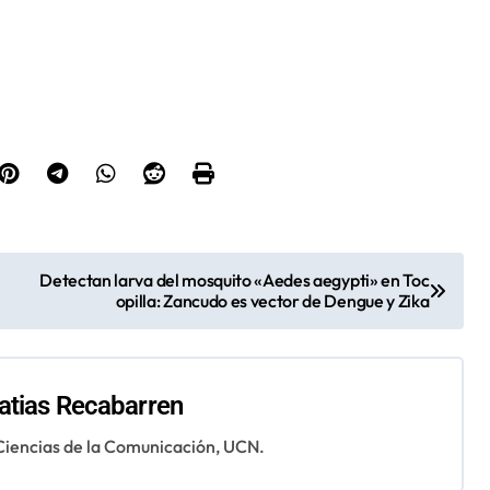
Detectan larva del mosquito «Aedes aegypti» en Toc
opilla: Zancudo es vector de Dengue y Zika
tias Recabarren
 Ciencias de la Comunicación, UCN.