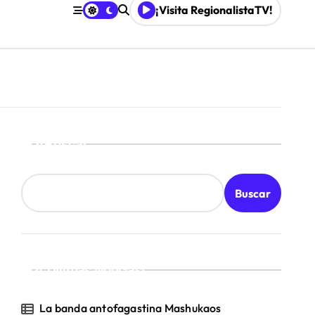
¡Visita RegionalistaTV!
o
Buscar
Buscar
¡Ultimas Noticias!
La banda antofagastina Mashukaos