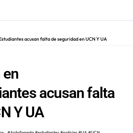
irmado como refuerzo estrella de Unión Española
más de 60 personas en San Pedro de Atacama
presentará a la región en el Festival Rockódromo de Valparaís
 Estudiantes acusan falta de seguridad en UCN Y UA
 en
iantes acusan falta
CN Y UA
os
#
Antofagasta
#
estudiantes
#
noticias
#
UA
#
UCN