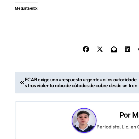
Me gusta esto:
N
FCAB exige una «respuesta urgente» a las autoridade
s tras violento robo de cátodos de cobre desde un tren
a
v
e
Por
Ma
g
Periodista, Lic. en