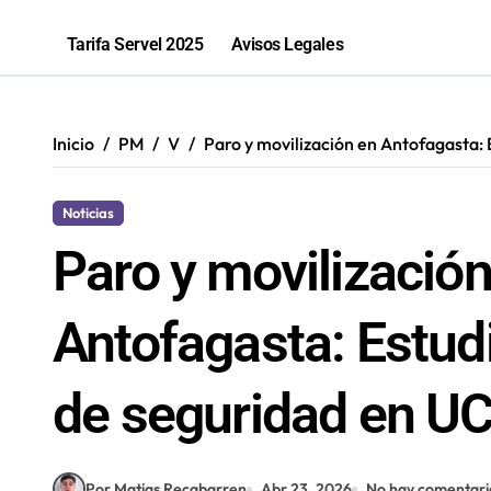
Antofagastino Ángelo Araos es conf
Tarifa Servel 2025
Avisos Legales
Programa de inclusión beneficia a 
La banda antofagastina Mashukaos re
Inicio
PM
V
Paro y movilización en Antofagasta:
Noticias
Paro y movilización
Antofagasta: Estud
de seguridad en U
Por Matias Recabarren
Abr 23, 2026
No hay comentari