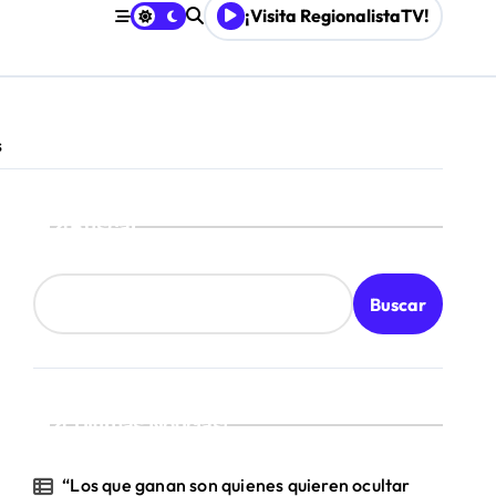
¡Visita RegionalistaTV!
retenimiento local
s
Mordaza 2.0”
Buscar
Buscar
¡Ultimas Noticias!
“Los que ganan son quienes quieren ocultar