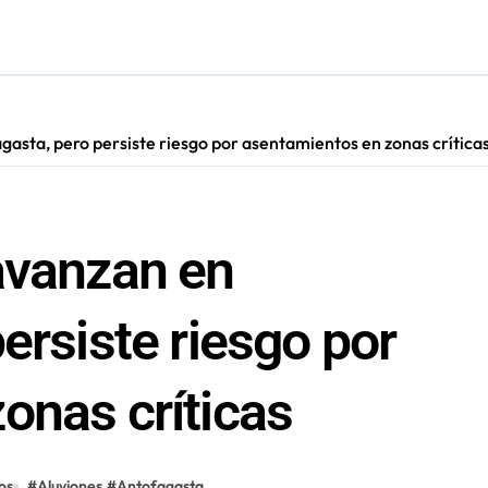
los Premios Regionales “Linterna de Papel” 2026
ra su primer año consolidándose como polo de encuentro y ent
ugura ruta eléctrica de carga de casi 500 kilómetros
asta, pero persiste riesgo por asentamientos en zonas crítica
cultar información”: Colegio de Periodistas cuestiona la “Ley 
avanzan en
ersiste riesgo por
onas críticas
os
#
Aluviones
#
Antofagasta