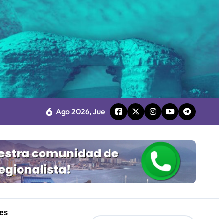
Mordaza 2.0”
6
Ago 2026, Jue
les