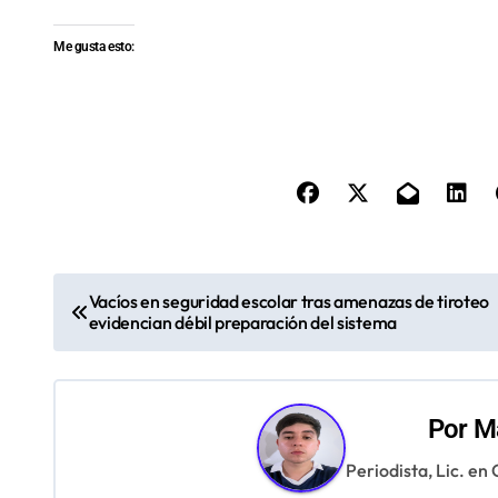
Me gusta esto:
N
Vacíos en seguridad escolar tras amenazas de tiroteo
evidencian débil preparación del sistema
a
v
e
Por
Ma
g
Periodista, Lic. en