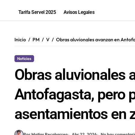
Abren convocatoria para postular a 
Tarifa Servel 2025
Avisos Legales
Bravar Sports Bar Antofagasta celeb
Récord en Chile: Novandino Litio ina
Inicio
PM
V
Obras aluvionales avanzan en Antofag
“Los que ganan son quienes quieren o
Noticias
Obras aluvionales 
Antofagasta, pero p
asentamientos en z
Por Matias Recabarren
Abr 22, 2026
No hay comentari