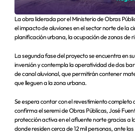
La obra liderada por el Ministerio de Obras Públicas (MOP) supera el 60% de avance y busca mitigar
el impacto de aluviones en el sector norte de la 
planificación urbana, la ocupación de zonas de r
La segunda fase del proyecto se encuentra en su 
inversión y contempla la operatividad de dos bar
de canal aluvional, que permitirán contener mater
que lleguen a la zona urbana.
Se espera contar con el revestimiento completo a
confirma el seremi de Obras Públicas, José Fuent
protección activa en el afluente norte gracias a 
donde residen cerca de 12 mil personas, ante las 