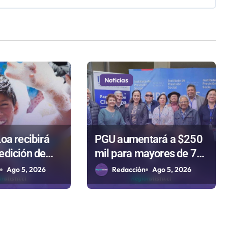
Noticias
oa recibirá
PGU aumentará a $250
edición de
mil para mayores de 75
para celebrar
años gracias a la
n
Ago 5, 2026
Redacción
Ago 5, 2026
Niño
reforma aprobada el
2025