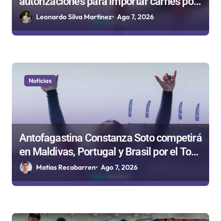
autorizaciones para importar carnes por
a
Paso Jama
Leonardo Silva Martínez
Ago 7, 2026
s
Noticias
Antofagastina Constanza Soto competirá
en Maldivas, Portugal y Brasil por el Tour
Mundial de Bodyboard
Matias Recabarren
Ago 7, 2026