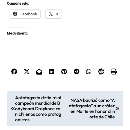
Comparte esto:
Facebook
X
Me gusta esto:
N
Antofagasta definirá al
NASA bautizó como “A
campeón mundial de B
a
ntofagasta” a un cráter
odyboard Dropknee co
en Marte en honor al n
v
n chilenos como protag
orte de Chile
onistas
e