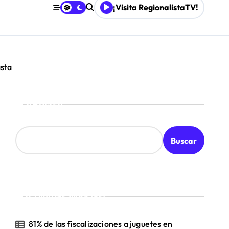
¡Visita RegionalistaTV!
Mordaza 2.0”
asta
Buscar
Buscar
¡Ultimas Noticias!
81% de las fiscalizaciones a juguetes en