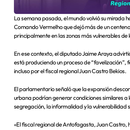
La semana pasada, el mundo volvió su mirada hacia Brasil, luego de la operación policial contra el
Comando Vermelho que dejó más de un centenar
principalmente en las zonas más vulnerables de 
En ese contexto, el diputado Jaime Araya advirti
está produciendo un proceso de “favelización”, 
incluso por el fiscal regional Juan Castro Bekios.
El parlamentario señaló que la expansión descon
urbana podrían generar condiciones similares a l
segregación, la informalidad y la vulnerabilidad s
«El fiscal regional de Antofagasta, Juan Castro,