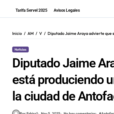
Antofagastino Ángelo Araos es conf
Tarifa Servel 2025
Avisos Legales
Programa de inclusión beneficia a 
“Los que ganan son quienes quieren o
Inicio
AM
V
Diputado Jaime Araya advierte que s
81% de las fiscalizaciones a juguete
Noticias
Diputado Jaime Ara
está produciendo u
la ciudad de Antof
Por Eshiro1
Nov 5, 2025
No hay comentarios
#
Antofa