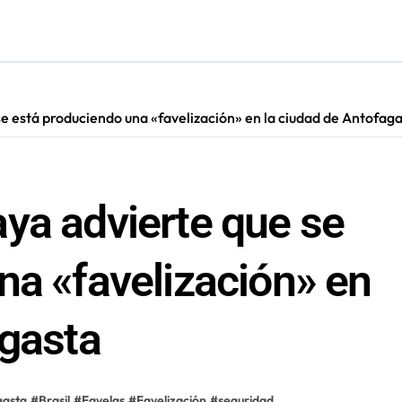
irmado como refuerzo estrella de Unión Española
más de 60 personas en San Pedro de Atacama
cultar información”: Colegio de Periodistas cuestiona la “Ley 
e está produciendo una «favelización» en la ciudad de Antofag
s en Antofagasta termina en sumarios sanitarios
ya advierte que se
na «favelización» en
agasta
gasta
#
Brasil
#
Favelas
#
Favelización
#
seguridad