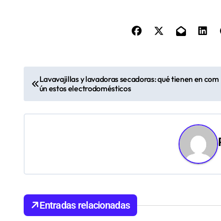
N
Lavavajillas y lavadoras secadoras: qué tienen en com
ún estos electrodomésticos
a
v
e
g
a
c
Entradas relacionadas
i