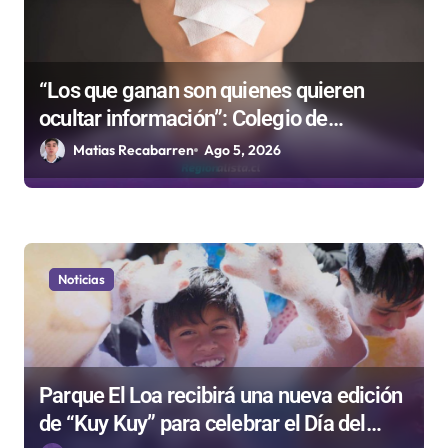
r
a
d
“Los que ganan son quienes quieren
ocultar información”: Colegio de
a
Periodistas cuestiona la “Ley Mordaza
Matias Recabarren
Ago 5, 2026
s
2.0”
Noticias
Parque El Loa recibirá una nueva edición
de “Kuy Kuy” para celebrar el Día del