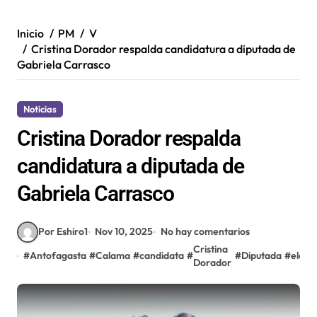
Inicio
PM
V
Cristina Dorador respalda candidatura a diputada de
Gabriela Carrasco
Noticias
Cristina Dorador respalda
candidatura a diputada de
Gabriela Carrasco
Por Eshiro1
Nov 10, 2025
No hay comentarios
Cristina
#
Antofagasta
#
Calama
#
candidata
#
#
Diputada
#
elecc
Dorador