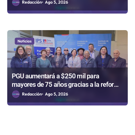
Niño
Redacción
Ago 5, 2026
Noticias
PGU aumentará a $250 mil para
mayores de 75 años gracias a la reforma
aprobada el 2025
Redacción
Ago 5, 2026