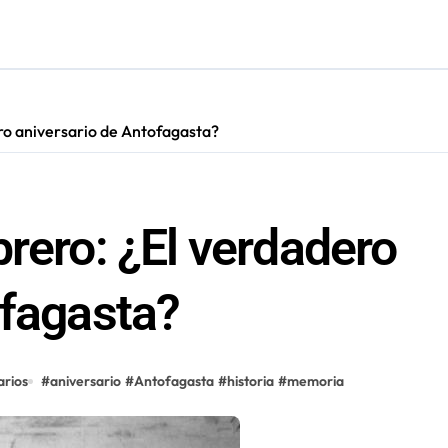
ero aniversario de Antofagasta?
rero: ¿El verdadero
ofagasta?
rios
#
aniversario
#
Antofagasta
#
historia
#
memoria