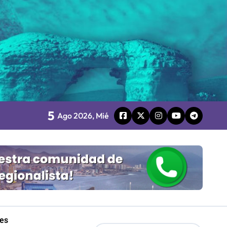
Mordaza 2.0”
5
Ago 2026, Mié
retenimiento local
Mordaza 2.0”
les