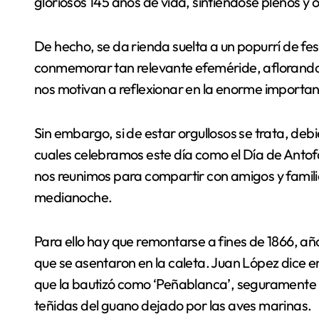
gloriosos 145 años de vida, sintiéndose plenos y
De hecho, se da rienda suelta a un popurrí de fe
conmemorar tan relevante efeméride, aflorando
nos motivan a reflexionar en la enorme importanc
Sin embargo, si de estar orgullosos se trata, de
cuales celebramos este día como el Día de Antofa
nos reunimos para compartir con amigos y famili
medianoche.
Para ello hay que remontarse a fines de 1866, añ
que se asentaron en la caleta. Juan López dice en
que la bautizó como ‘Peñablanca’, seguramente p
teñidas del guano dejado por las aves marinas.