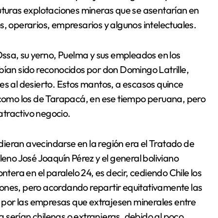
futuras explotaciones mineras que se asentarían en
s, operarios, empresarios y algunos intelectuales.
 Ossa, su yerno, Puelma y sus empleados en los
bían sido reconocidos por don Domingo Latrille,
es al desierto. Estos mantos, a escasos quince
y como los de Tarapacá, en ese tiempo peruana, pero
 atractivo negocio.
ieran avecindarse en la región era el Tratado de
leno José Joaquín Pérez y el general boliviano
ntera en el paralelo 24, es decir, cediendo Chile los
ones, pero acordando repartir equitativamente las
por las empresas que extrajesen minerales entre
ía serían chilenas o extranjeras, debido al poco