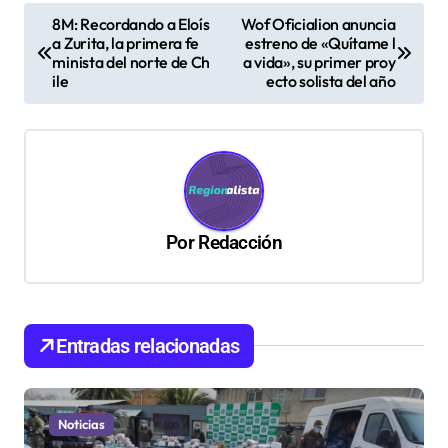
N
8M: Recordando a Eloís
Wof Oficialion anuncia
a Zurita, la primera fe
estreno de «Quítame l
a
minista del norte de Ch
a vida», su primer proy
v
ile
ecto solista del año
e
g
a
c
Por
Redacción
i
ó
n
d
Entradas relacionadas
e
e
Noticias
n