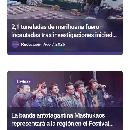
t
r
2,1 toneladas de marihuana fueron
a
incautadas tras investigaciones iniciadas
d
en Antofagasta
Redacción
Ago 7, 2026
a
s
Noticias
La banda antofagastina Mashukaos
representará a la región en el Festival