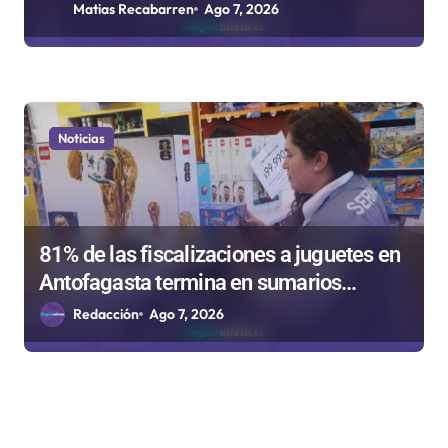
Rockódromo de Valparaíso
Matias Recabarren
Ago 7, 2026
Noticias
81% de las fiscalizaciones a juguetes en
Antofagasta termina en sumarios
sanitarios
Redacción
Ago 7, 2026