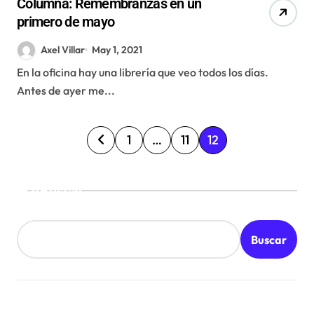
Columna: Remembranzas en un
primero de mayo
Axel Villar
May 1, 2021
En la oficina hay una librería que veo todos los días.
Antes de ayer me...
P
1
…
11
12
a
g
Buscar
i
n
Buscar
a
c
i