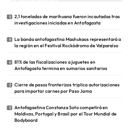
¡Ultimas Noticias!
ó
n
2,1 toneladas de marihuana fueron incautadas tras
d
investigaciones iniciadas en Antofagasta
e
La banda antofagastina Mashukaos representará a
e
la región en el Festival Rockódromo de Valparaíso
n
t
81% de las fiscalizaciones a juguetes en
Antofagasta termina en sumarios sanitarios
r
a
Cierre de pasos fronterizos triplica autorizaciones
d
para importar carnes por Paso Jama
a
s
Antofagastina Constanza Soto competirá en
Maldivas, Portugal y Brasil por el Tour Mundial de
Bodyboard