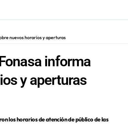
ión de “Kuy Kuy” para celebrar el Día del Niño
res de 75 años gracias a la reforma aprobada el 2025
n su entrenamiento para enfrentar emergencias complejas
obre nuevos horarios y aperturas
ara nuevas contrataciones en la Región Antofagasta
 Fonasa informa
ios y aperturas