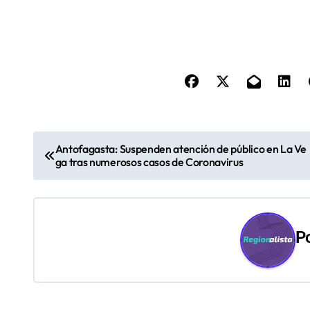
N
Antofagasta: Suspenden atención de público en La Ve
ga tras numerosos casos de Coronavirus
a
v
e
P
g
a