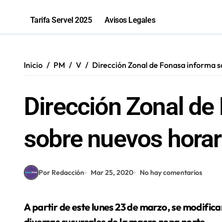
Parque El Loa recibirá una nueva edic
Tarifa Servel 2025
Avisos Legales
PGU aumentará a $250 mil para mayo
Bomberos de Mejillones fortalecerá
Inicio
PM
V
Dirección Zonal de Fonasa informa s
Sence abre cerca de mil subsidios p
Dirección Zonal de
sobre nuevos horar
Por Redacción
Mar 25, 2020
No hay comentarios
A partir de este lunes 23 de marzo, se modificaron los horarios de atención de público de las
diversas sucursales de la macro zona norte.