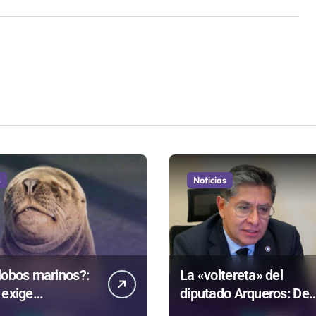
s
Noticias
lobos marinos?:
La «voltereta» del
 exige
diputado Arqueros: De
rentar datos
estar de acuerdo con