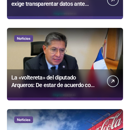
exige transparentar datos ante
controvertida medida que evalúa el
Gobierno
Noticias
La «voltereta» del diputado
Arqueros: De estar de acuerdo con
privatizar Codelco a defender una
empresa 100% estatal
Noticias