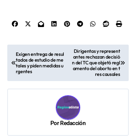
N
Dirigentas y represent
Exigen entrega de resul
antes rechazan decisió
a
tados de estudio de me
n del TC que objetó regl
tales y piden medidas u
v
amento del aborto en t
rgentes
res causales
e
g
a
c
i
Por
Redacción
ó