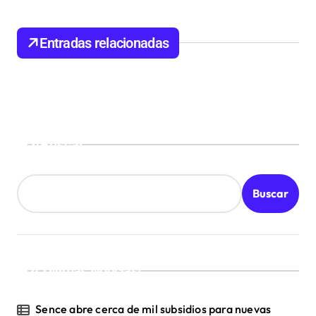
n
d
Entradas relacionadas
e
e
n
t
Buscar
r
a
d
Buscar
a
s
¡Ultimas Noticias!
Sence abre cerca de mil subsidios para nuevas