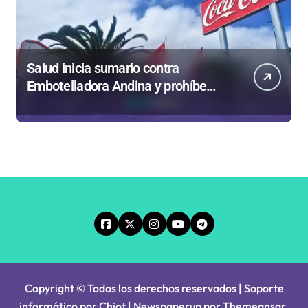
Salud inicia sumario contra
Embotelladora Andina y prohíbe
uso de caldera por graves riesgos
laborales
Copyright © Todos los derechos reservados | Soporte
informático por Chiot
|
Newspaperup
por
Themeansar
.