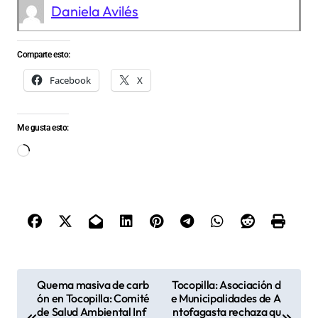
Daniela Avilés
Comparte esto:
Facebook
X
Me gusta esto:
Cargando...
N
Quema masiva de carb
Tocopilla: Asociación d
ón en Tocopilla: Comité
e Municipalidades de A
a
de Salud Ambiental Inf
ntofagasta rechaza qu