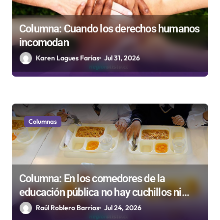
a
d
Columna: Cuando los derechos humanos
incomodan
a
Karen Lagues Farías
Jul 31, 2026
s
Columnas
Columna: En los comedores de la
educación pública no hay cuchillos ni
tenedores
Raúl Roblero Barrios
Jul 24, 2026