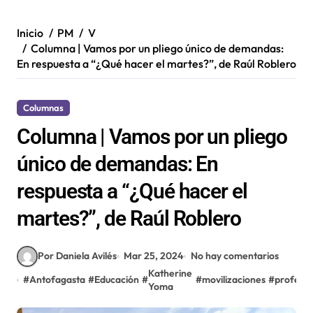
Inicio
PM
V
Columna | Vamos por un pliego único de demandas:
En respuesta a “¿Qué hacer el martes?”, de Raúl Roblero
Columnas
Columna | Vamos por un pliego
único de demandas: En
respuesta a “¿Qué hacer el
martes?”, de Raúl Roblero
Por Daniela Avilés
Mar 25, 2024
No hay comentarios
Katherine
#
Antofagasta
#
Educación
#
#
movilizaciones
#
profeso
Yoma