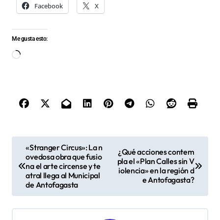
Facebook
X
Me gusta esto:
Cargando...
N
«Stranger Circus»: La n
¿Qué acciones contem
ovedosa obra que fusio
a
pla el «Plan Calles sin V
na el arte circense y te
iolencia» en la región d
v
atral llega al Municipal
e Antofagasta?
de Antofagasta
e
g