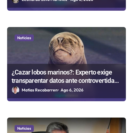
s
Noticias
¿Cazar lobos marinos?: Experto exige
transparentar datos ante controvertida
medida que evalúa el Gobierno
Matias Recabarren
Ago 6, 2026
Noticias