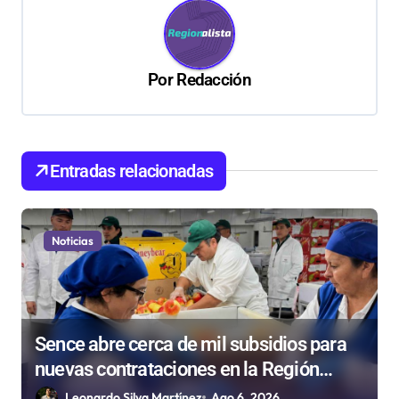
a
c
i
Por
Redacción
ó
n
d
Entradas relacionadas
e
e
n
Noticias
t
r
a
Sence abre cerca de mil subsidios para
d
nuevas contrataciones en la Región
a
Antofagasta
Leonardo Silva Martínez
Ago 6, 2026