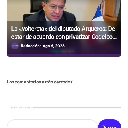
La «voltereta» del diputado Arqueros: De
estar de acuerdo con privatizar Codelco a
defender una empresa 100% estatal
Redacción
Ago 6, 2026
Los comentarios están cerrados.
Buscar
Buscar