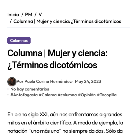
Inicio
PM
V
Columna | Mujer y ciencia: ¿Términos dicotómicos
Columnas
Columna | Mujer y ciencia:
¿Términos dicotómicos
Por Paula Corina Hernández
May 24, 2023
No hay comentarios
#
Antofagasta
#
Calama
#
columna
#
Opinión
#
Tocopilla
En pleno siglo XXI, aún nos enfrentamos a grandes
mitos en el ámbito científico. A modo de ejemplo, la
notación “uno más uno” no siempre da dos. Sólo da