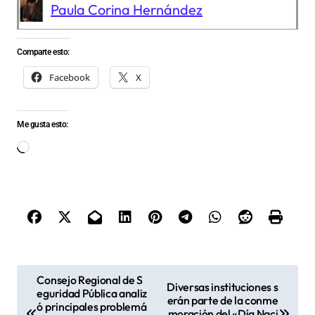
Paula Corina Hernández
Comparte esto:
Facebook
X
Me gusta esto:
Cargando...
N
Consejo Regional de S
Diversas instituciones s
eguridad Pública analiz
a
erán parte de la conme
ó principales problemá
moración del «Día Naci