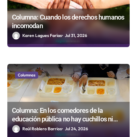
a
d
Columna: Cuando los derechos humanos
incomodan
a
Karen Lagues Farías
Jul 31, 2026
s
Columnas
Columna: En los comedores de la
educación pública no hay cuchillos ni
tenedores
Raúl Roblero Barrios
Jul 24, 2026