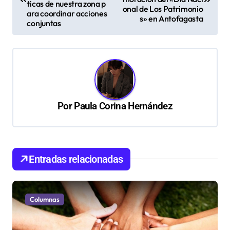
v
ticas de nuestra zona p
onal de Los Patrimonio
ara coordinar acciones
s» en Antofagasta
e
conjuntas
g
a
c
i
ó
Por
Paula Corina Hernández
n
d
e
Entradas relacionadas
e
n
Columnas
t
r