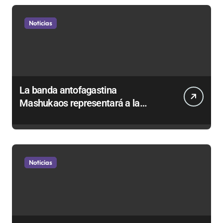
Noticias
La banda antofagastina
Mashukaos representará a la
región en el Festival Rockódromo
de Valparaíso
Noticias