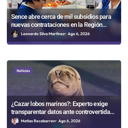
r
Sence abre cerca de mil subsidios para
a
nuevas contrataciones en la Región
d
Antofagasta
Leonardo Silva Martínez
Ago 6, 2026
a
s
Noticias
¿Cazar lobos marinos?: Experto exige
transparentar datos ante controvertida
medida que evalúa el Gobierno
Matias Recabarren
Ago 6, 2026