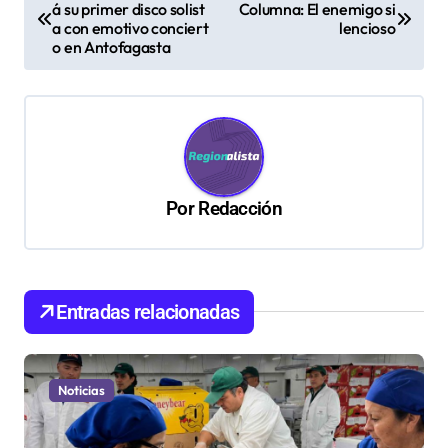
á su primer disco solist
Columna: El enemigo si
a
a con emotivo conciert
lencioso
v
o en Antofagasta
e
g
a
c
Por
Redacción
i
ó
n
d
Entradas relacionadas
e
e
Noticias
n
t