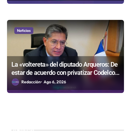
Noticias
La «voltereta» del diputado Arqueros: De
estar de acuerdo con privatizar Codelco a
defender una empresa 100% estatal
Redacción
Ago 6, 2026
Buscar