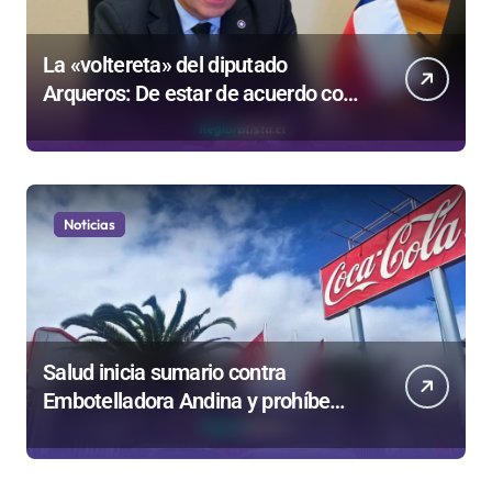
La «voltereta» del diputado
Arqueros: De estar de acuerdo con
privatizar Codelco a defender una
empresa 100% estatal
Noticias
Salud inicia sumario contra
Embotelladora Andina y prohíbe
uso de caldera por graves riesgos
laborales