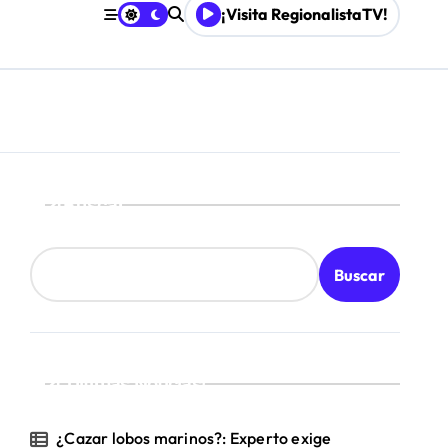
¡Visita RegionalistaTV!
 Gobierno
Buscar
Buscar
¡Ultimas Noticias!
¿Cazar lobos marinos?: Experto exige