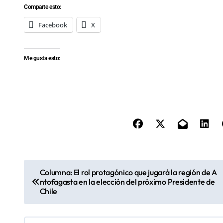
Comparte esto:
Facebook
X
Me gusta esto:
N
Columna: El rol protagónico que jugará la región de A
ntofagasta en la elección del próximo Presidente de
a
Chile
v