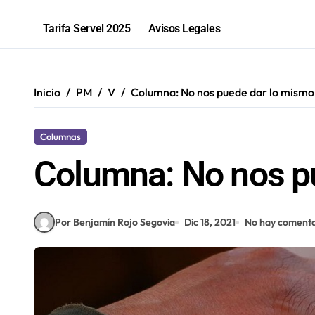
Bomberos de Mejillones fortalecerá
Tarifa Servel 2025
Avisos Legales
25 fueron fatales: Antofagasta regis
¿Cazar lobos marinos?: Experto exig
Inicio
PM
V
Columna: No nos puede dar lo mism
Columnas
Columna: No nos p
Por Benjamín Rojo Segovia
Dic 18, 2021
No hay comenta