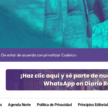
tró 7.310 accidentes laborales y de trayecto durante 2025
e transparentar datos ante controvertida medida que evalúa el
s: De estar de acuerdo con privatizar Codelco a defender una e
adora Andina y prohíbe uso de caldera por graves riesgos labora
irmado como refuerzo estrella de Unión Española
más de 60 personas en San Pedro de Atacama
cultar información”: Colegio de Periodistas cuestiona la “Ley 
ión de “Kuy Kuy” para celebrar el Día del Niño
as
Agenda Norte
Política de Privacidad
Principios Editoria
res de 75 años gracias a la reforma aprobada el 2025