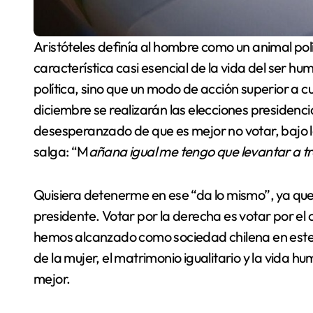
Aristóteles definía al hombre como un animal político, señalando que se trataba de una
característica casi esencial de la vida del ser hu
política, sino que un modo de acción superior a c
diciembre se realizarán las elecciones presidenc
desesperanzado de que es mejor no votar, bajo la 
salga: “M
añana igual me tengo que levantar a t
Quisiera detenerme en ese “da lo mismo”, ya qu
presidente. Votar por la derecha es votar por el
hemos alcanzado como sociedad chilena en este ú
de la mujer, el matrimonio igualitario y la vida 
mejor.