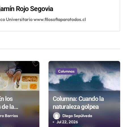
jamín Rojo Segovia
o Universitario www.filosofiaparatodos.cl
Columnas
n los
Columna: Cuando la
de la
naturaleza golpea
pública no
ro Barrios
Diego Sepúlveda
os ni
Jul 22, 2026