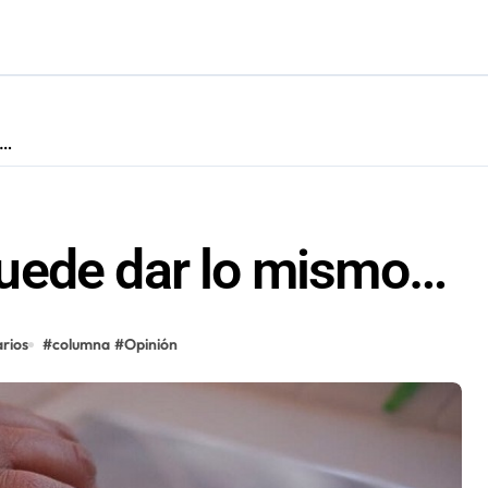
n su entrenamiento para enfrentar emergencias complejas
tró 7.310 accidentes laborales y de trayecto durante 2025
e transparentar datos ante controvertida medida que evalúa el
o…
uede dar lo mismo…
rios
#
columna
#
Opinión