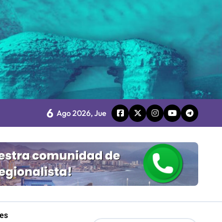
 Gobierno
mpresa 100% estatal
6
Ago 2026, Jue
les
Mordaza 2.0”
les