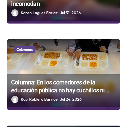
d
incomodan
a
Karen Lagues Farías
Jul 31, 2026
s
Columnas
Columna: En los comedores de la
educación pública no hay cuchillos ni
tenedores
Raúl Roblero Barrios
Jul 24, 2026