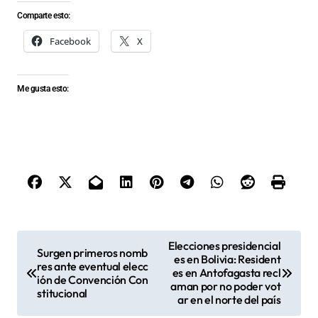
Comparte esto:
Facebook
X
Me gusta esto:
N
Elecciones presidencial
Surgen primeros nomb
es en Bolivia: Resident
a
res ante eventual elecc
es en Antofagasta recl
ión de Convención Con
v
aman por no poder vot
stitucional
ar en el norte del país
e