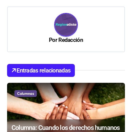
g
a
c
i
Por
Redacción
ó
n
d
Entradas relacionadas
e
e
n
Columnas
t
r
a
Columna: Cuando los derechos humanos