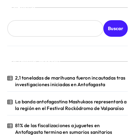
Buscar
r
a
d
Buscar
a
s
¡Ultimas Noticias!
2,1 toneladas de marihuana fueron incautadas tras
investigaciones iniciadas en Antofagasta
La banda antofagastina Mashukaos representará a
la región en el Festival Rockódromo de Valparaíso
81% de las fiscalizaciones a juguetes en
Antofagasta termina en sumarios sanitarios