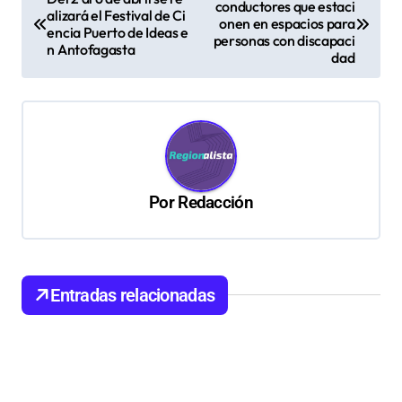
conductores que estaci
a
alizará el Festival de Ci
onen en espacios para
encia Puerto de Ideas e
v
personas con discapaci
n Antofagasta
dad
e
g
a
c
i
Por
Redacción
ó
n
d
Entradas relacionadas
e
e
n
t