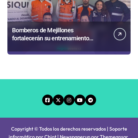
Bomberos de Mejillones
fortalecerán su entrenamiento
para enfrentar emergencias
complejas
Copyright © Todos los derechos reservados | Soporte
informático por Chiot
|
Newspaperup
por
Themeansar
.