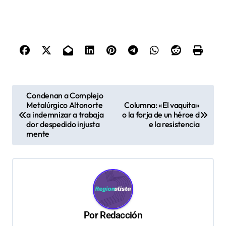
N
Condenan a Complejo
Metalúrgico Altonorte
Columna: «El vaquita»
a
a indemnizar a trabaja
o la forja de un héroe d
v
dor despedido injusta
e la resistencia
mente
e
g
a
c
i
Por
Redacción
ó