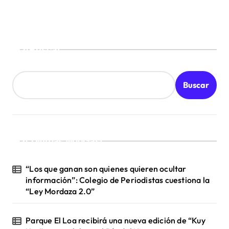
e
n
t
Buscar
r
a
Buscar
d
a
s
¡Ultimas Noticias!
“Los que ganan son quienes quieren ocultar
información”: Colegio de Periodistas cuestiona la
“Ley Mordaza 2.0”
Parque El Loa recibirá una nueva edición de “Kuy