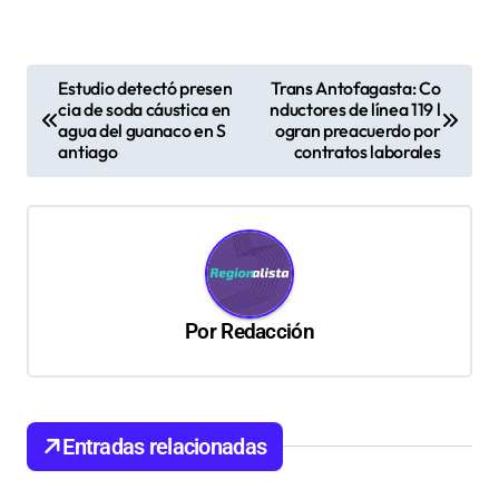
N
Estudio detectó presen
Trans Antofagasta: Co
cia de soda cáustica en
nductores de línea 119 l
a
agua del guanaco en S
ogran preacuerdo por
v
antiago
contratos laborales
e
g
a
c
Por
Redacción
i
ó
n
d
Entradas relacionadas
e