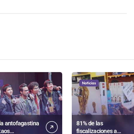
s
Noticias
a antofagastina
81% de las
kaos
fiscalizaciones a