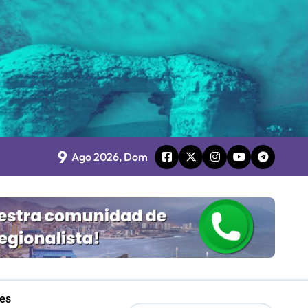
o
9
board
Ago 2026, Dom
 Gobierno
mpresa 100% estatal
les
les