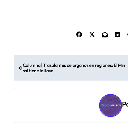
N
Columna | Trasplantes de órganos en regiones: El Min
a
sal tiene la llave
v
e
P
g
a