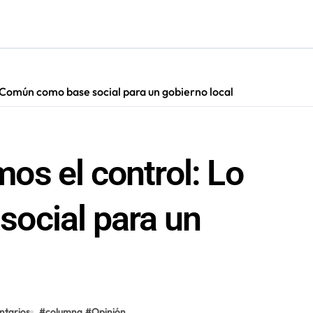
cautadas tras investigaciones iniciadas en Antofagasta
Común como base social para un gobierno local
s el control: Lo
ocial para un
ntarios
#
columna
#
Opinión