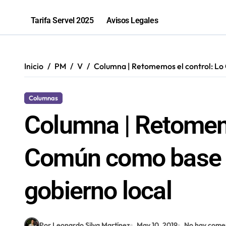
2,1 toneladas de marihuana fueron in
Tarifa Servel 2025
Avisos Legales
Inicio
PM
V
Columna | Retomemos el control: Lo 
Columnas
Columna | Retomemo
Común como base s
gobierno local
Por Leonardo Silva Martínez
May 10, 2019
No hay come