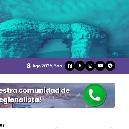
o
8
board
Ago 2026, Sáb
 Gobierno
mpresa 100% estatal
les
les