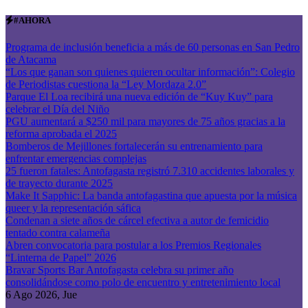
Saltar
#AHORA
al
contenido
Programa de inclusión beneficia a más de 60 personas en San Pedro
de Atacama
“Los que ganan son quienes quieren ocultar información”: Colegio
de Periodistas cuestiona la “Ley Mordaza 2.0”
Parque El Loa recibirá una nueva edición de “Kuy Kuy” para
celebrar el Día del Niño
PGU aumentará a $250 mil para mayores de 75 años gracias a la
reforma aprobada el 2025
Bomberos de Mejillones fortalecerán su entrenamiento para
enfrentar emergencias complejas
25 fueron fatales: Antofagasta registró 7.310 accidentes laborales y
de trayecto durante 2025
Make It Sapphic: La banda antofagastina que apuesta por la música
queer y la representación sáfica
Condenan a siete años de cárcel efectiva a autor de femicidio
tentado contra calameña
Abren convocatoria para postular a los Premios Regionales
“Linterna de Papel” 2026
Bravar Sports Bar Antofagasta celebra su primer año
consolidándose como polo de encuentro y entretenimiento local
6
Ago 2026, Jue