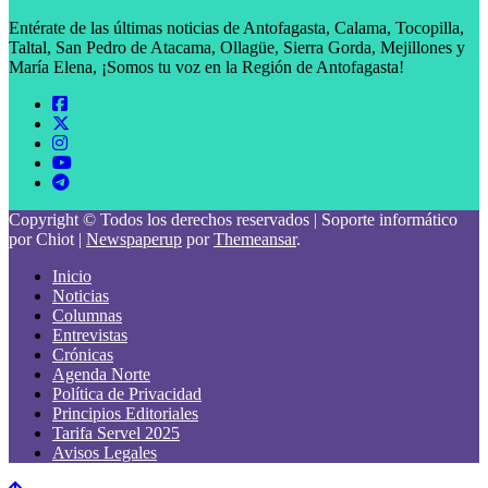
Entérate de las últimas noticias de Antofagasta, Calama, Tocopilla,
Taltal, San Pedro de Atacama, Ollagüe, Sierra Gorda, Mejillones y
María Elena, ¡Somos tu voz en la Región de Antofagasta!
Copyright © Todos los derechos reservados | Soporte informático
por Chiot
|
Newspaperup
por
Themeansar
.
Inicio
Noticias
Columnas
Entrevistas
Crónicas
Agenda Norte
Política de Privacidad
Principios Editoriales
Tarifa Servel 2025
Avisos Legales