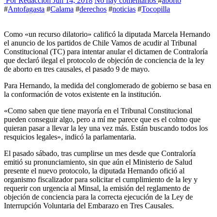
Por Redacción
Jun 14, 2018
No hay comentarios
#
aborto
#
Antofagasta
#
Calama
#
derechos
#
noticias
#
Tocopilla
Como «un recurso dilatorio» calificó la diputada Marcela Hernando
el anuncio de los partidos de Chile Vamos de acudir al Tribunal
Constitucional (TC) para intentar anular el dictamen de Contraloría
que declaró ilegal el protocolo de objeción de conciencia de la ley
de aborto en tres causales, el pasado 9 de mayo.
Para Hernando, la medida del conglomerado de gobierno se basa en
la conformación de votos existente en la institución.
«Como saben que tiene mayoría en el Tribunal Constitucional
pueden conseguir algo, pero a mí me parece que es el colmo que
quieran pasar a llevar la ley una vez más. Están buscando todos los
resquicios legales», indicó la parlamentaria.
El pasado sábado, tras cumplirse un mes desde que Contraloría
emitió su pronunciamiento, sin que aún el Ministerio de Salud
presente el nuevo protocolo, la diputada Hernando ofició al
organismo fiscalizador para solicitar el cumplimiento de la ley y
requerir con urgencia al Minsal, la emisión del reglamento de
objeción de conciencia para la correcta ejecución de la Ley de
Interrupción Voluntaria del Embarazo en Tres Causales.