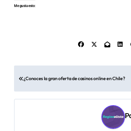
Me gusta esto:
N
¿Conoces la gran oferta de casinos online en Chile?
a
v
e
P
g