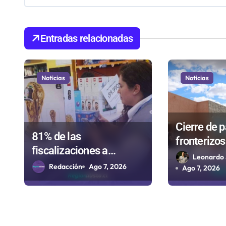
a
c
i
Entradas relacionadas
ó
n
Noticias
Noticias
d
e
Cierre de 
81% de las
fronterizos 
e
fiscalizaciones a
autorizaci
Leonardo 
n
juguetes en Antofagasta
Redacción
Ago 7, 2026
importar c
Ago 7, 2026
termina en sumarios
t
Paso Jam
sanitarios
r