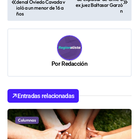
denal Oviedo Cavada v
ex juez Baltasar Garzó
v
ioló a un menor de 16 a
n
ños
e
g
a
c
i
Por
Redacción
ó
n
d
Entradas relacionadas
e
e
n
Columnas
t