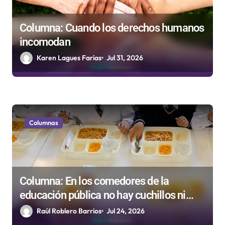
r
a
Columna: Cuando los derechos humanos
d
incomodan
a
Karen Lagues Farías
Jul 31, 2026
s
Columnas
Columna: En los comedores de la
educación pública no hay cuchillos ni
tenedores
Raúl Roblero Barrios
Jul 24, 2026