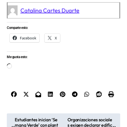
Catalina Cartes Duarte
Comparte esto:
Facebook
X
Me gusta esto:
Cargando...
N
Estudiantes inician ‘Se
Organizaciones sociale
mana Verde’ con plant
s exigen declarar edific