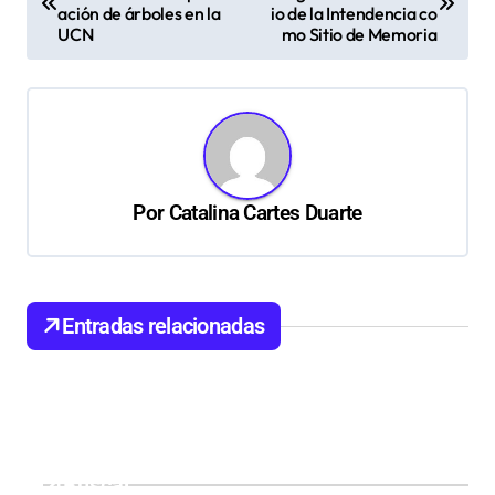
a
ación de árboles en la
io de la Intendencia co
v
UCN
mo Sitio de Memoria
e
g
a
c
Por
Catalina Cartes Duarte
i
ó
n
d
Entradas relacionadas
e
e
n
t
Buscar