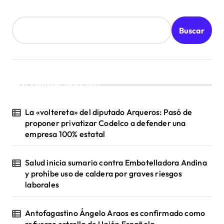
r
a
Buscar
d
a
s
¡Ultimas Noticias!
La «voltereta» del diputado Arqueros: Pasó de
proponer privatizar Codelco a defender una
empresa 100% estatal
Salud inicia sumario contra Embotelladora Andina
y prohíbe uso de caldera por graves riesgos
laborales
Antofagastino Ángelo Araos es confirmado como