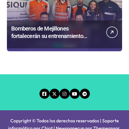
Bomberos de Mejillones
fortalecerán su entrenamiento
para enfrentar emergencias
complejas
Copyright © Todos los derechos reservados | Soporte
informático por Chiot
|
Newspaperup
por
Themeansar
.