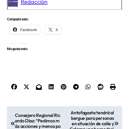
Redacción
Comparte esto:
Facebook
X
Me gusta esto:
N
Antofagasta tendrá al
Consejero Regional Ric
bergue para personas
a
ardo Díaz: “Pedimos m
en situación de calle y
ás acciones y menos po
Calama una hospederí