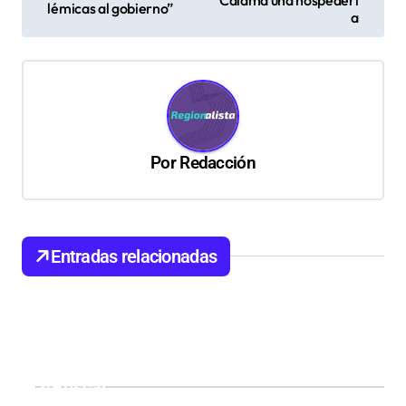
v
lémicas al gobierno”
a
e
g
a
c
i
Por
Redacción
ó
n
d
Entradas relacionadas
e
e
n
t
Buscar
r