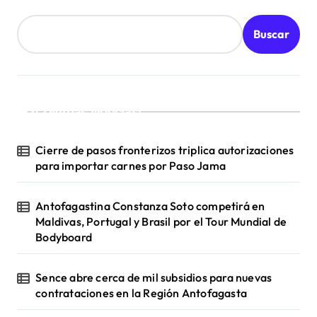
a
d
Buscar
a
s
¡Ultimas Noticias!
Cierre de pasos fronterizos triplica autorizaciones
para importar carnes por Paso Jama
Antofagastina Constanza Soto competirá en
Maldivas, Portugal y Brasil por el Tour Mundial de
Bodyboard
Sence abre cerca de mil subsidios para nuevas
contrataciones en la Región Antofagasta