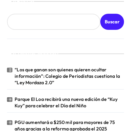
Buscar
r
a
d
Buscar
a
s
¡Ultimas Noticias!
“Los que ganan son quienes quieren ocultar
información”: Colegio de Periodistas cuestiona la
“Ley Mordaza 2.0”
Parque El Loa recibirá una nueva edición de “Kuy
Kuy” para celebrar el Día del Niño
PGU aumentará a $250 mil para mayores de 75
años gracias a la reforma aprobada el 2025