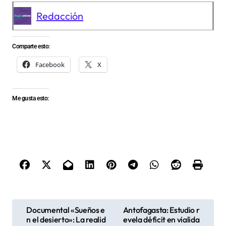
Redacción
Comparte esto:
Facebook
X
Me gusta esto:
N
Documental «Sueños e
Antofagasta: Estudio r
n el desierto»: La realid
evela déficit en vialida
a