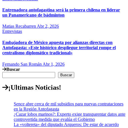
Entrenadora antofagastina será la primera chilena en liderar
un Panamericano de bádminton
Matias Recabarren
Abr 2, 2026
Entrevistas
Embajadora de México apuesta por alianzas directas con
Antofagasta: «Este histórico despliegue territorial rompe el
centralismo diplomático tradicional»
Fernando San Román
Abr 1, 2026
Buscar
Buscar
¡Ultimas Noticias!
Sence abre cerca de mil subsidios para nuevas contrataciones
en la Región Antofagasta
¿Cazar lobos marinos?: Experto exige transparentar datos ante
controvertida medida que evalúa el Gobierno
La «voltereta» del diputado Arqueros: De estar de acuerdo