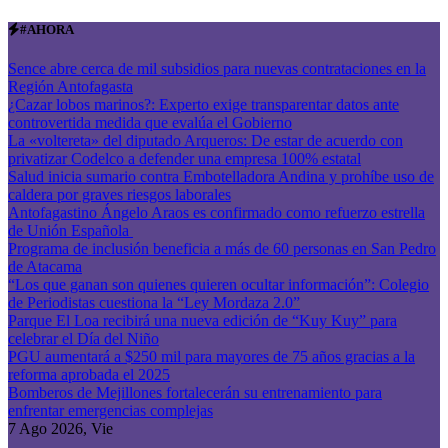
Saltar
#AHORA
al
contenido
Sence abre cerca de mil subsidios para nuevas contrataciones en la
Región Antofagasta
¿Cazar lobos marinos?: Experto exige transparentar datos ante
controvertida medida que evalúa el Gobierno
La «voltereta» del diputado Arqueros: De estar de acuerdo con
privatizar Codelco a defender una empresa 100% estatal
Salud inicia sumario contra Embotelladora Andina y prohíbe uso de
caldera por graves riesgos laborales
Antofagastino Ángelo Araos es confirmado como refuerzo estrella
de Unión Española
Programa de inclusión beneficia a más de 60 personas en San Pedro
de Atacama
“Los que ganan son quienes quieren ocultar información”: Colegio
de Periodistas cuestiona la “Ley Mordaza 2.0”
Parque El Loa recibirá una nueva edición de “Kuy Kuy” para
celebrar el Día del Niño
PGU aumentará a $250 mil para mayores de 75 años gracias a la
reforma aprobada el 2025
Bomberos de Mejillones fortalecerán su entrenamiento para
enfrentar emergencias complejas
7
Ago 2026, Vie