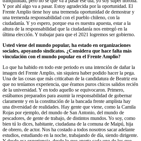
tranquilidad, pero no sé qué va a pasar ese día, yo soy súper llorona.
Y por ahí algo va a pasar. Estoy agradecida por la oportunidad. El
Frente Amplio tiene hoy una tremenda oportunidad de demostrar y
una tremenda responsabilidad con el pueblo chileno, con la
ciudadanía. Y yo espero, porque esa es nuestra apuesta, estar a la
altura de la responsabilidad que la ciudadanía nos entregó en la
última elección. Y trabajar para que el 2021 logremos ser gobierno.
Usted viene del mundo popular, ha estado en organizaciones
sociales, apoyando sindicatos. ¿Considera que hace falta más
vinculación con el mundo popular en el Frente Amplio?
Lo que ha habido en todo este periodo es una intención de dañar la
imagen del Frente Amplio, sin siquiera haber podido hacer la pega.
Una de las cosas que más criticaban de la candidatura de Beatriz era
que no teníamos experiencia, que éramos puros chicos salidos recién
de la universidad. Y en todo aquello se equivocaron. Primero,
estábamos preparados para asumir la responsabilidad de gobernar
claramente y en la constitución de la bancada frente amplista hay
una diversidad de realidades. Hay gente que viene, como la Camila
Rojas por ejemplo, del mundo de San Antonio, del mundo de
pescadores, de gente de trabajo, de distintos mundos. Yo soy, como
bien tú lo dices, habitante, ciudadana de la comuna de Maipú, hija
de obrero, de actor. Nos ha costado a todos nosotros sacar adelante
estudios, estudiando en la noche, trabajando de día, siendo dirigente.
Y desde esa experiencia, desde lo que aporta cada uno de los que