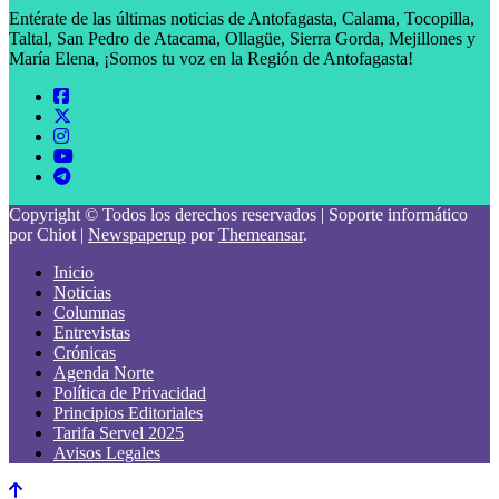
Entérate de las últimas noticias de Antofagasta, Calama, Tocopilla,
Taltal, San Pedro de Atacama, Ollagüe, Sierra Gorda, Mejillones y
María Elena, ¡Somos tu voz en la Región de Antofagasta!
Copyright © Todos los derechos reservados | Soporte informático
por Chiot
|
Newspaperup
por
Themeansar
.
Inicio
Noticias
Columnas
Entrevistas
Crónicas
Agenda Norte
Política de Privacidad
Principios Editoriales
Tarifa Servel 2025
Avisos Legales