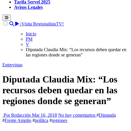
Tarifa Servel 2025
Avisos Legales
¡Visita RegionalistaTV!
Inicio
PM
V
Diputada Claudia Mix: “Los recursos deben quedar en
las regiones donde se generan”
Entrevistas
Diputada Claudia Mix: “Los
recursos deben quedar en las
regiones donde se generan”
Por Redacción
Mar 16, 2018
No hay comentarios
#
Diputada
#
Frente Amplio
#
política
#
regiones